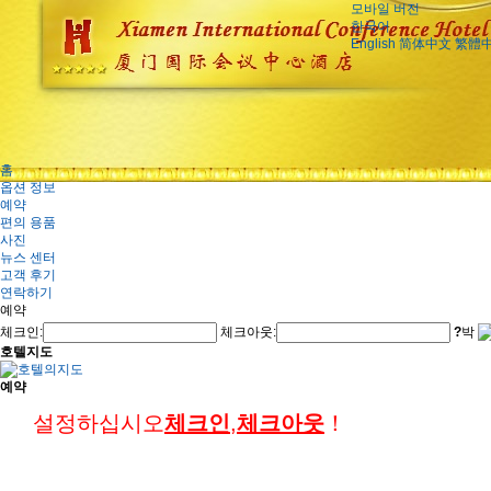
모바일 버전
한국어
English
简体中文
繁體
홈
옵션 정보
예약
편의 용품
사진
뉴스 센터
고객 후기
연락하기
예약
체크인:
체크아웃:
?
박
호텔지도
예약
설정하십시오
체크인
,
체크아웃
！