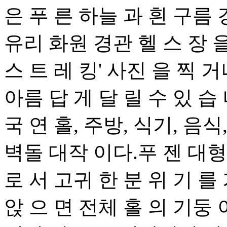
은 푸 른 하늘 과 흰 구름 
유리 화원 경관 헬 스 장 
스 트 레 킹' 사진 을 찍 
아름 답 게 달 릴 수 있 습 
국 연 홀, 주방, 식기, 음식
벽돌 대작 이다.푸 젠 대
로 서 고귀 한 분 위 기 를 
앉 으 면 전체 홀 의 기둥 