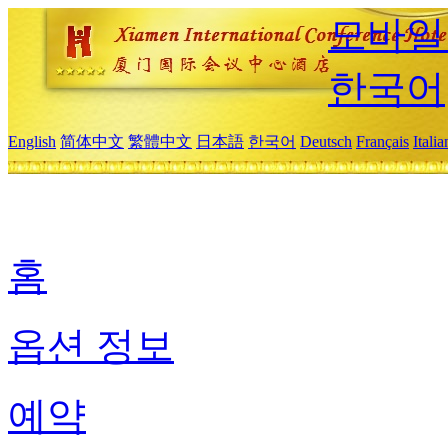
모바일
한국어
English
简体中文
繁體中文
日本語
한국어
Deutsch
Français
Itali
홈
옵션 정보
예약