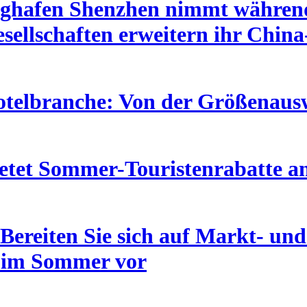
ughafen Shenzhen nimmt während
esellschaften erweitern ihr Chin
telbranche: Von der Größenauswe
etet Sommer-Touristenrabatte a
Bereiten Sie sich auf Markt- un
n im Sommer vor