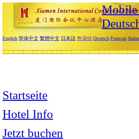
Mobile 
Deutsc
English
简体中文
繁體中文
日本語
한국어
Deutsch
Français
Itali
Startseite
Hotel Info
Jetzt buchen