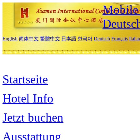
Mobile 
Deutsc
English
简体中文
繁體中文
日本語
한국어
Deutsch
Français
Itali
Startseite
Hotel Info
Jetzt buchen
Ausstattung