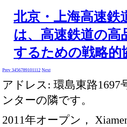
北京・上海高速鉄
は、高速鉄道の高
するための戦略的
Prev
3
4
5
6
7
8
9
10
11
12
Next
アドレス: 環島東路16
ンターの隣です。
2011年オープン， Xiamen Int