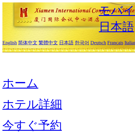
モバイ
日本語
English
简体中文
繁體中文
日本語
한국어
Deutsch
Français
Itali
ホーム
ホテル詳細
今すぐ予約