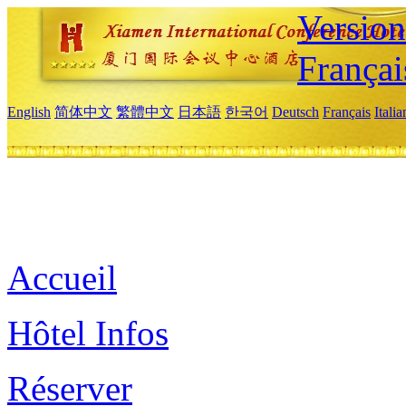
Versio
Françai
English
简体中文
繁體中文
日本語
한국어
Deutsch
Français
Itali
Accueil
Hôtel Infos
Réserver