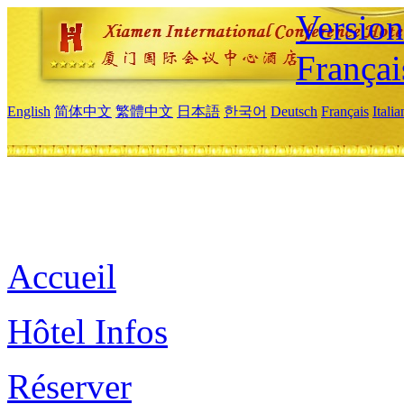
Versio
Françai
English
简体中文
繁體中文
日本語
한국어
Deutsch
Français
Itali
Accueil
Hôtel Infos
Réserver