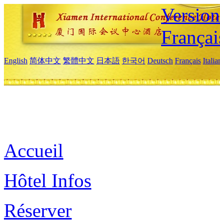
Versio
Françai
English
简体中文
繁體中文
日本語
한국어
Deutsch
Français
Itali
Accueil
Hôtel Infos
Réserver