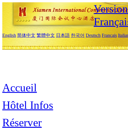
Versio
Françai
English
简体中文
繁體中文
日本語
한국어
Deutsch
Français
Itali
Accueil
Hôtel Infos
Réserver