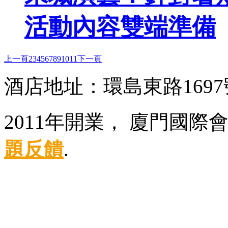
活動內容雙端準備
上一頁
2
3
4
5
6
7
8
9
10
11
下一頁
酒店地址：環島東路169
2011年開業， 廈門國際
題反饋
.