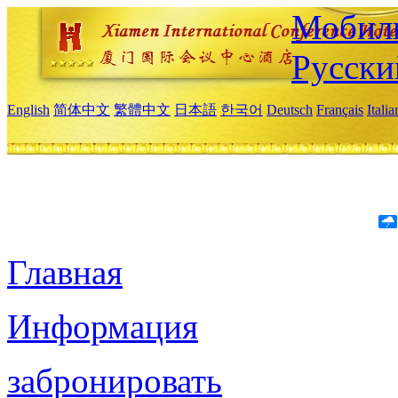
Мобиль
Русски
English
简体中文
繁體中文
日本語
한국어
Deutsch
Français
Itali
Главная
Информация
забронировать