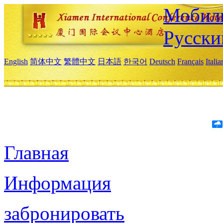
Мобиль
Русски
English
简体中文
繁體中文
日本語
한국어
Deutsch
Français
Itali
Главная
Информация
забронировать