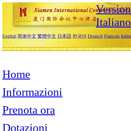
Version
Italiano
English
简体中文
繁體中文
日本語
한국어
Deutsch
Français
Itali
Home
Informazioni
Prenota ora
Dotazioni