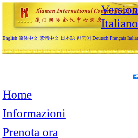
Version
Italiano
English
简体中文
繁體中文
日本語
한국어
Deutsch
Français
Itali
Home
Informazioni
Prenota ora