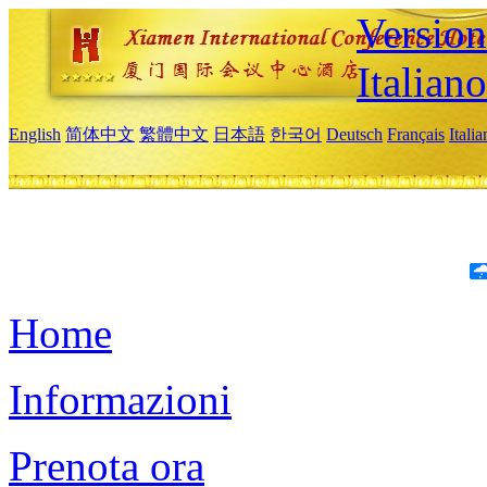
Version
Italiano
English
简体中文
繁體中文
日本語
한국어
Deutsch
Français
Itali
Home
Informazioni
Prenota ora