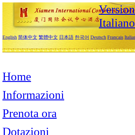
Version
Italiano
English
简体中文
繁體中文
日本語
한국어
Deutsch
Français
Itali
Home
Informazioni
Prenota ora
Dotazioni