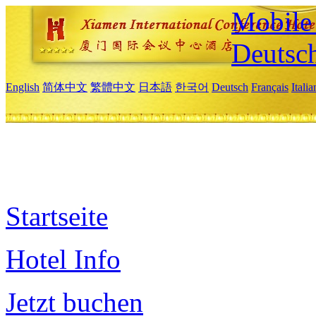
Mobile 
Deutsc
English
简体中文
繁體中文
日本語
한국어
Deutsch
Français
Itali
Startseite
Hotel Info
Jetzt buchen