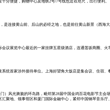
十分便捷，购物中心及地铁2号/7号线也近在咫尺，出行便利。
米，是连接黄山前、后山的必经之地，也是前往黄山新景（西海
际会议展览中心最近的一家挂牌五星级酒店，连通莲坂商圈、火
技系统首家涉外接待单位。上海好望角大饭店是集会议、住宿、
金门）风光旖旎的环岛路，毗邻第28届中国金鸡百花电影节主会
区汇聚地、领事馆区和厦门国际金融中心，紧邻中国钢琴音乐厅