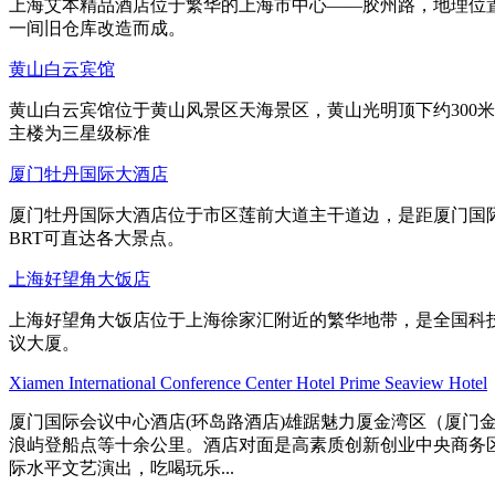
上海艾本精品酒店位于繁华的上海市中心——胶州路，地理位置
一间旧仓库改造而成。
黄山白云宾馆
黄山白云宾馆位于黄山风景区天海景区，黄山光明顶下约300
主楼为三星级标准
厦门牡丹国际大酒店
厦门牡丹国际大酒店位于市区莲前大道主干道边，是距厦门国
BRT可直达各大景点。
上海好望角大饭店
上海好望角大饭店位于上海徐家汇附近的繁华地带，是全国科
议大厦。
Xiamen International Conference Center Hotel Prime Seaview Hotel
厦门国际会议中心酒店(环岛路酒店)雄踞魅力厦金湾区（厦门
浪屿登船点等十余公里。酒店对面是高素质创新创业中央商务
际水平文艺演出，吃喝玩乐...