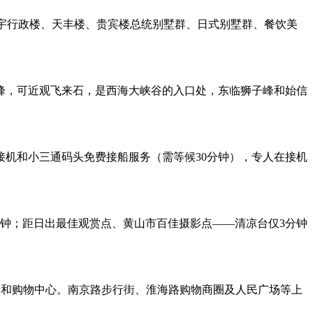
海宇行政楼、天丰楼、贵宾楼总统别墅群、日式别墅群、餐饮美
群峰，可近观飞来石，是西海大峡谷的入口处，东临狮子峰和始信
机和小三通码头免费接船服务（需等候30分钟），专人在接机
分钟；距日出最佳观赏点、黄山市百佳摄影点——清凉台仅3分钟
娱乐和购物中心。南京路步行街、淮海路购物商圈及人民广场等上