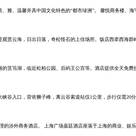
、雅、温馨并具中国文化特色的“都市绿洲”。 馨悦商务楼、
，是观赏云海，日出日落，奇松怪石的上佳场所。饭店西牵西海
丽的筼筜湖，临近松柏公园、后屿王公宫等。酒店提供全天免费接
峡谷入口，背依狮子峰，离云谷索道站仅1公里，步行仅需20
投资管理的涉外商务酒店。 上海广场嘉廷酒店座落于上海的商业、