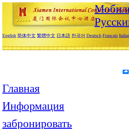
Мобиль
Русски
English
简体中文
繁體中文
日本語
한국어
Deutsch
Français
Itali
Главная
Информация
забронировать