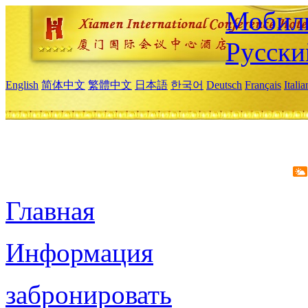
Мобиль
Русски
English
简体中文
繁體中文
日本語
한국어
Deutsch
Français
Itali
Главная
Информация
забронировать