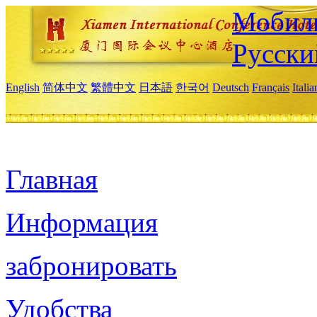
Мобиль
Русски
English
简体中文
繁體中文
日本語
한국어
Deutsch
Français
Itali
Главная
Информация
забронировать
Удобства