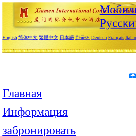
Мобиль
Русски
English
简体中文
繁體中文
日本語
한국어
Deutsch
Français
Itali
Главная
Информация
забронировать