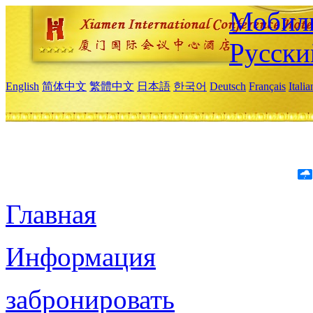
Мобиль
Русски
English
简体中文
繁體中文
日本語
한국어
Deutsch
Français
Itali
Главная
Информация
забронировать