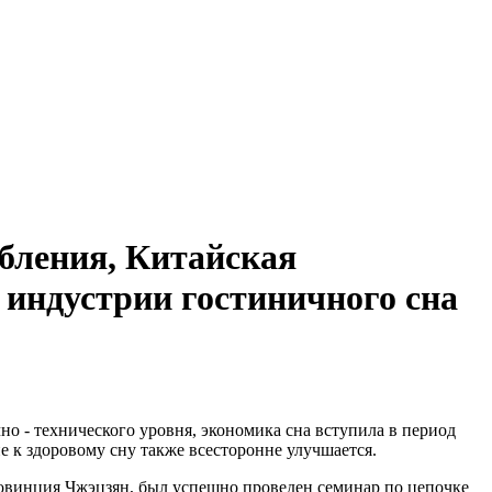
бления, Китайская
 индустрии гостиничного сна
но - технического уровня, экономика сна вступила в период
 к здоровому сну также всесторонне улучшается.
ровинция Чжэцзян, был успешно проведен семинар по цепочке