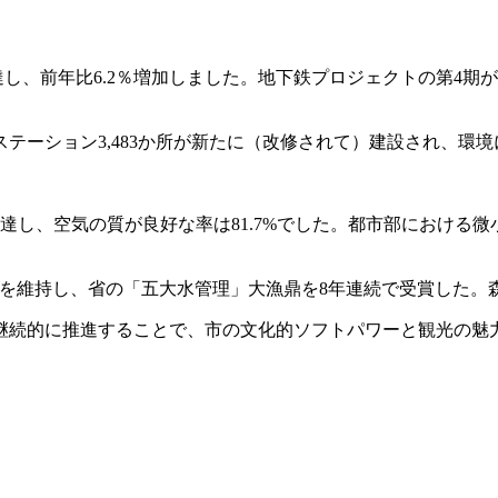
に達し、前年比6.2％増加しました。地下鉄プロジェクトの第4
テーション3,483か所が新たに（改修されて）建設され、環
に達し、空気の質が良好な率は81.7%でした。都市部における微小
％を維持し、省の「五大水管理」大漁鼎を8年連続で受賞した。森林
継続的に推進することで、市の文化的ソフトパワーと観光の魅