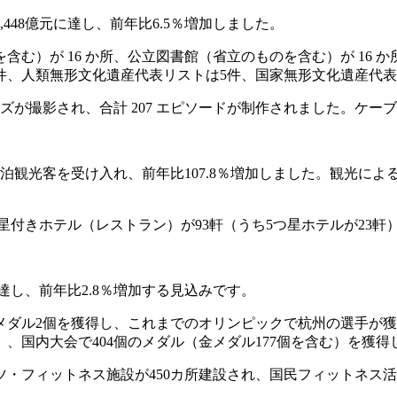
448億元に達し、前年比6.5％増加しました。
）が 16 か所、公立図書館（省立のものを含む）が 16 か
48件、人類無形文化遺産代表リストは5件、国家無形文化遺産代表
ーズが撮影され、合計 207 エピソードが制作されました。ケー
泊観光客を受け入れ、前年比107.8％増加しました。観光による外
星付きホテル（レストラン）が93軒（うち5つ星ホテルが23軒）
に達し、前年比2.8％増加する見込みです。
金メダル2個を獲得し、これまでのオリンピックで杭州の選手が
）、国内大会で404個のメダル（金メダル177個を含む）を獲得
フィットネス施設が450カ所建設され、国民フィットネス活動