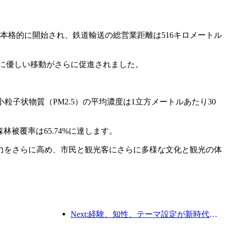
期が本格的に開始され、鉄道輸送の総営業距離は516キロメートル
境に優しい移動がさらに促進されました。
粒子状物質（PM2.5）の平均濃度は1立方メートルあたり30
被覆率は65.74%に達します。
力をさらに高め、市民と観光客にさらに多様な文化と観光の体
Next:経験、知性、テーマ設定が新時代のホテルの解決策