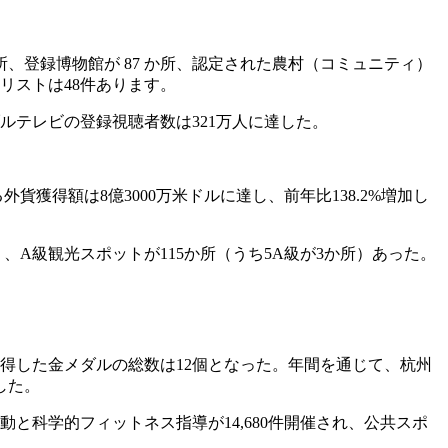
所、登録博物館が 87 か所、認定された農村（コミュニティ）
リストは48件あります。
ブルテレビの登録視聴者数は321万人に達した。
貨獲得額は8億3000万米ドルに達し、前年比138.2%増加し
、A級観光スポットが115か所（うち5A級が3か所）あった。
獲得した金メダルの総数は12個となった。年間を通じて、杭州
した。
と科学的フィットネス指導が14,680件開催され、公共スポ