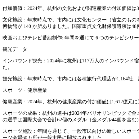
付加価値：2024年、杭州の文化および関連産業の付加価値は3,
文化施設：年末時点で、市内には文化センター（省立のものを含む
博物館が 140 か所ありました。国家重点文化財保護遺跡は
映画およびテレビ番組制作: 年間を通じて 6 つのテレビシリ
観光データ
インバウンド観光：2024年に杭州は117万人のインバウンド宿
た。
観光施設：年末時点で、市内には各種旅行代理店が1,164社、
スポーツ・健康産業
健康産業：2024年、杭州の健康産業の付加価値は1,612億元
スポーツの成果：杭州の選手は2024年パリオリンピックで
の選手は国際大会で合計62個のメダル（金メダル44個を含む
スポーツ施設：年間を通じて、一般市民向けの新しいスポーツ・
ーツ会場60カ所が一般市民に開放されました。