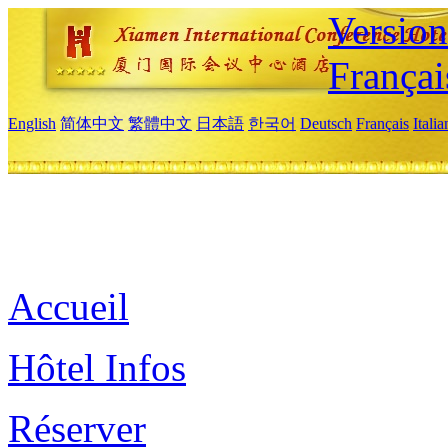
Versio
Françai
English
简体中文
繁體中文
日本語
한국어
Deutsch
Français
Itali
Accueil
Hôtel Infos
Réserver