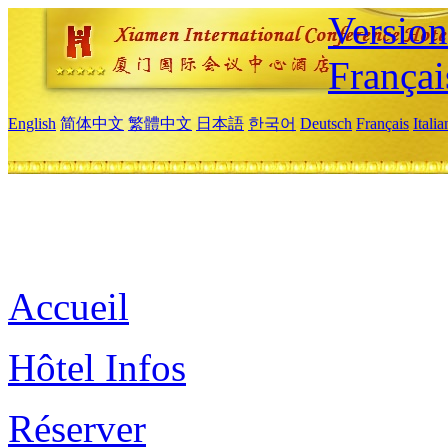
Versio
Françai
English
简体中文
繁體中文
日本語
한국어
Deutsch
Français
Itali
Accueil
Hôtel Infos
Réserver