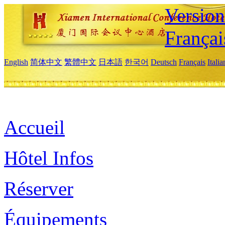
Versio
Françai
English
简体中文
繁體中文
日本語
한국어
Deutsch
Français
Itali
Accueil
Hôtel Infos
Réserver
Équipements