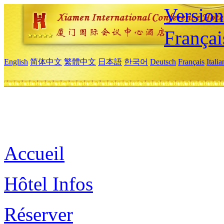
Versio
Françai
English
简体中文
繁體中文
日本語
한국어
Deutsch
Français
Itali
Accueil
Hôtel Infos
Réserver