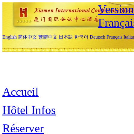
Versio
Françai
English
简体中文
繁體中文
日本語
한국어
Deutsch
Français
Itali
Accueil
Hôtel Infos
Réserver