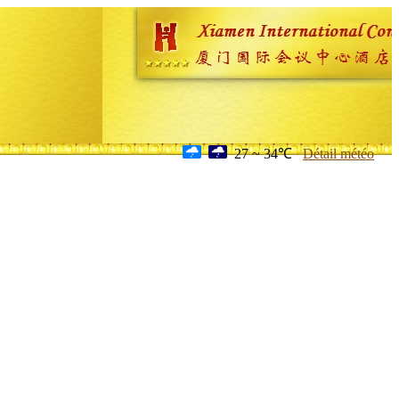
27 ~ 34℃
Détail météo