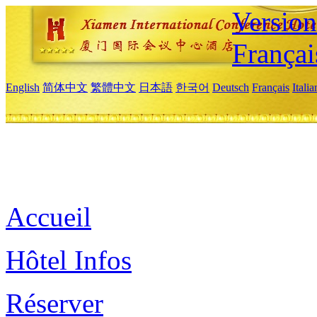
Versio
Françai
English
简体中文
繁體中文
日本語
한국어
Deutsch
Français
Itali
Accueil
Hôtel Infos
Réserver