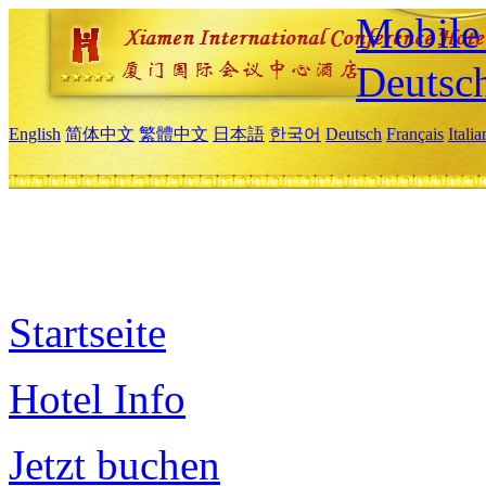
Mobile 
Deutsc
English
简体中文
繁體中文
日本語
한국어
Deutsch
Français
Itali
Startseite
Hotel Info
Jetzt buchen