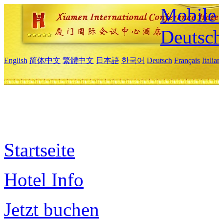
Mobile 
Deutsc
English
简体中文
繁體中文
日本語
한국어
Deutsch
Français
Itali
Startseite
Hotel Info
Jetzt buchen