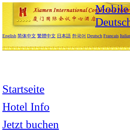
Mobile 
Deutsc
English
简体中文
繁體中文
日本語
한국어
Deutsch
Français
Itali
Startseite
Hotel Info
Jetzt buchen