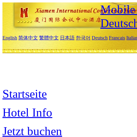
Mobile 
Deutsc
English
简体中文
繁體中文
日本語
한국어
Deutsch
Français
Itali
Startseite
Hotel Info
Jetzt buchen